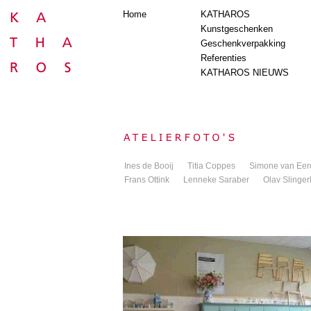
Home
KATHAROS
Kunstgeschenken
Geschenkverpakking
Referenties
KATHAROS NIEUWS
Ines de Booij
Titia Coppes
Simone van Eer
Frans Ottink
Lenneke Saraber
Olav Slinger